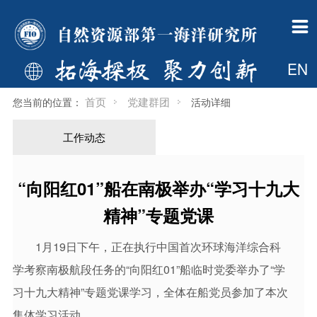

一所概况
组织机构
新闻公告
科学研究
科技开发
科研队伍
研究生教育
国际合作
支撑平台
学术期刊
党建群团
信息公开
一所简介
管理部门
中国政府网信息
总体概况
科技开发简介
人才概况
首页
国际合作处简介
调查船
海洋科学进展
工作动态
财政信息
EN

现任领导
业务部门
自然资源要闻
科技创新平台
开发资质
博导信息
专业介绍
新闻动态
中国大洋样品馆
海岸工程
首页
党建群团
您当前的位置：
活动详细
历任所长
支撑保障部门
通知公告
“十四五”重点研究方向
工程院介绍
硕导信息
新闻动态
国际机构简介
基金委海洋资料中心
工作动态
委员会
共建机构
一所要闻
科研动态
荣誉称号
招生信息
国际合作项目
综合档案室
大事记
国际机构
媒体一所
挂靠学会
博士后
博导信息
检测中心
“向阳红01”船在南极举办“学习十九大
60年所庆
多媒体中心
奖励
一所英才
硕导信息
精神”专题党课
规章制度
1月19日下午，正在执行中国首次环球海洋综合科
下载专区
学考察南极航段任务的“向阳红01”船临时党委举办了“学
一所主页
习十九大精神”专题党课学习，全体在船党员参加了本次
集体学习活动。