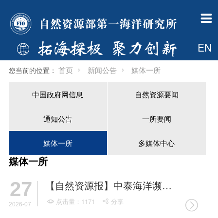

一所概况
组织机构
新闻公告
科学研究
科技开发
科研队伍
研究生教育
国际合作
支撑平台
学术期刊
党建群团
信息公开
一所简介
管理部门
中国政府网信息
总体概况
科技开发简介
人才概况
首页
国际合作处简介
调查船
海洋科学进展
工作动态
财政信息
EN

现任领导
业务部门
自然资源要闻
科技创新平台
开发资质
博导信息
专业介绍
新闻动态
中国大洋样品馆
海岸工程
首页
新闻公告
媒体一所
您当前的位置：
历任所长
支撑保障部门
通知公告
“十四五”重点研究方向
工程院介绍
硕导信息
新闻动态
国际机构简介
基金委海洋资料中心
中国政府网信息
自然资源要闻
委员会
共建机构
一所要闻
科研动态
荣誉称号
招生信息
国际合作项目
综合档案室
通知公告
一所要闻
大事记
国际机构
媒体一所
挂靠学会
博士后
博导信息
检测中心
60年所庆
多媒体中心
奖励
一所英才
硕导信息
媒体一所
多媒体中心
媒体一所
规章制度
下载专区
27
【自然资源报】中泰海洋濒危物种栖息地建模技术培训班举办
一所主页
点击量：1171
分享



2026-07