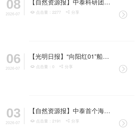
08
【自然资源报】中泰科研团队泰国湾海洋调查获进展
点击量：2277
分享



2026-07
06
【光明日报】“向阳红01”船完成特检坞修
点击量：0
分享



2026-07
03
【自然资源报】中泰首个海岸带海陆联测站开建
点击量：2191
分享



2026-07