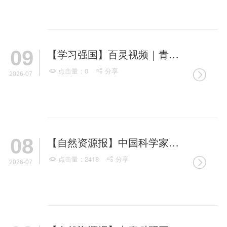
研究室简介
09
【学习强国】百灵视频｜青岛市侨联孙承君：以微塑鉴深海 以侨心护蔚蓝
点击量：0
分享



2026-07
08
【自然资源报】中国科学家揭示印度洋气候变异新规律——为气候预测提供“新钥匙”
点击量：2418
分享



2026-07