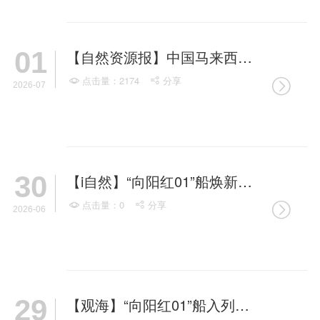
01
【自然资源报】中国马来西亚海洋机构深化科技合作
点击量：2174
分享



2026-07
30
【i自然】“向阳红01”船焕新｜百余项检修，续航力升至1.8万海里
点击量：0
分享



2026-06
29
【观海】“向阳红01”船入列十年“焕新出发”