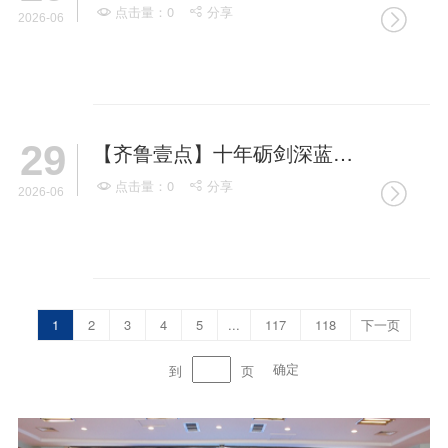
点击量：0
分享



2026-06
29
【齐鲁壹点】十年砺剑深蓝路“向阳”巨轮再启航
点击量：0
分享



2026-06
1
2
3
4
5
...
117
118
下一页
确定
到
页