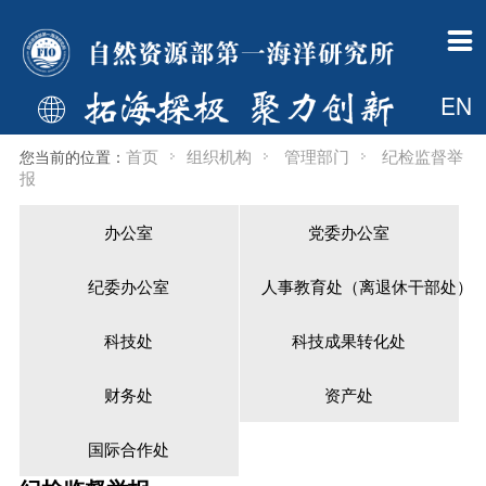

一所概况
组织机构
新闻公告
科学研究
科技开发
科研队伍
研究生教育
国际合作
支撑平台
学术期刊
党建群团
信息公开
一所简介
管理部门
中国政府网信息
总体概况
科技开发简介
人才概况
首页
国际合作处简介
调查船
海洋科学进展
工作动态
财政信息
EN

现任领导
业务部门
自然资源要闻
科技创新平台
开发资质
博导信息
专业介绍
新闻动态
中国大洋样品馆
海岸工程
首页
组织机构
管理部门
纪检监督举
您当前的位置：
历任所长
支撑保障部门
通知公告
“十四五”重点研究方向
工程院介绍
硕导信息
新闻动态
国际机构简介
基金委海洋资料中心
报
委员会
共建机构
一所要闻
科研动态
荣誉称号
招生信息
国际合作项目
综合档案室
办公室
党委办公室
大事记
国际机构
媒体一所
挂靠学会
博士后
博导信息
检测中心
纪委办公室
人事教育处（离退休干部处）
60年所庆
多媒体中心
奖励
一所英才
硕导信息
科技处
科技成果转化处
规章制度
财务处
资产处
下载专区
一所主页
国际合作处