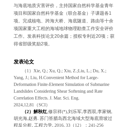
与海底地质灾害评价，主持国家自然科学基金青年
项目和国家自然科学基金（联合基金）子课题各1
项。完成核电、跨海大桥、海底隧道、路由等十余
项国家重大工程的海域地球物理勘查工作安全评价
工作。发表科技论文20余篇；授权专利近20项；获
得省部级奖励2项。
发表论文
（
1
）
Xie, Q.; Xu, Q.; Xiu, Z.;Liu, L.; Du, X.;
Yang, J.; Liu, H.Convenient Method for Large-
Deformation Finite-Element Simulation of Submarine
Landslides Considering Shear Softening and Rate
Correlation Effects. J. Mar. Sci. Eng.
2024,12,81
（
SCI
）
（
2
）
解秋红
,
修宗祥
(*),
刘乐军
,
李西双
,
李家钢
,
胡光海
,
赵勇
.
苏门答腊岛西北海域大型海底滑坡过
程反分析
,
工程力学
, 2016, 33
（
12
）：
241-256