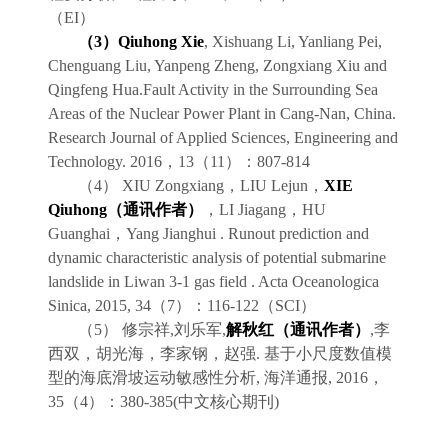
（
EI
）
（
3
）
Qiuhong Xie
, Xishuang Li, Yanliang Pei,
Chenguang Liu, Yanpeng Zheng, Zongxiang Xiu and
Qingfeng Hua.Fault Activity in the Surrounding Sea
Areas of the Nuclear Power Plant in Cang-Nan, China.
Research Journal of Applied Sciences, Engineering and
Technology. 2016
，
13
（
11
）：
807-814
（
4
）
XIU Zongxiang
，
LIU Lejun
，
XIE
Qiuhong
（
通讯作者）
，
LI Jiagang
，
HU
Guanghai
，
Yang Jianghui . Runout prediction and
dynamic characteristic analysis of potential submarine
landslide in Liwan 3-1 gas field
. Acta Oceanologica
Sinica, 2015, 34
（
7
）：
116-122
（
SCI
）
（
5
）
修宗祥
,
刘乐军
,
解秋红
（
通讯作者）
,
李
西双，胡光海，李家钢，赵强
.
基于小尺度数值模
型的海底滑坡运动敏感性分析
,
海洋通报
, 2016
，
35
（
4
）：
380-385(
中文核心期刊
)