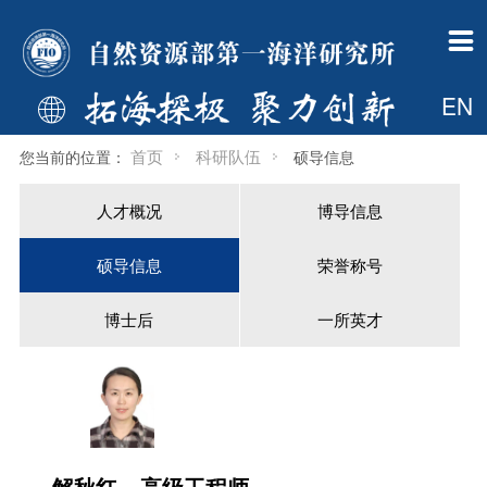

一所概况
组织机构
新闻公告
科学研究
科技开发
科研队伍
研究生教育
国际合作
支撑平台
学术期刊
党建群团
信息公开
一所简介
管理部门
中国政府网信息
总体概况
科技开发简介
人才概况
首页
国际合作处简介
调查船
海洋科学进展
工作动态
财政信息
EN

现任领导
业务部门
自然资源要闻
科技创新平台
开发资质
博导信息
专业介绍
新闻动态
中国大洋样品馆
海岸工程
首页
科研队伍
您当前的位置：
硕导信息
历任所长
支撑保障部门
通知公告
“十四五”重点研究方向
工程院介绍
硕导信息
新闻动态
国际机构简介
基金委海洋资料中心
人才概况
博导信息
委员会
共建机构
一所要闻
科研动态
荣誉称号
招生信息
国际合作项目
综合档案室
硕导信息
荣誉称号
大事记
国际机构
媒体一所
挂靠学会
博士后
博导信息
检测中心
60年所庆
多媒体中心
奖励
一所英才
硕导信息
博士后
一所英才
规章制度
下载专区
一所主页
解秋红
高级工程师