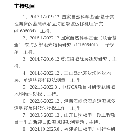
主持项目
1、2017
.
1-2019
.
12
,
国家自然科学基金
:
基于柔
性海床的荔湾峡谷区海底滑坡运移机理研究
(
41606084
)
，
主持
。
2、
2016.1-
202
2
.
12
,
国家自然科学基金（联合基
金）
:
东海深部地壳结构研究
（
U1606401
）
，
子课
题，主持
。
3
、
2014
.
7-2016
.
12
,
黄海海域浅层断裂研究，
主
持
。
4
、
2014
.
8-20
22
.
12
，
三山岛北东浅海区浅地
层、单道地震和磁法测量
，
主持
。
5、
20
21
.
3
-20
22
.
3
，
中核
CX项目可研专题海域
地球物理勘探，
主持。
6、
202
2
.
6
-2022
.
12
，
渤海海峡跨海通道海域多
道地震反射波法物探工作
，
主持
。
7、
202
3.5
-202
3.
12
，
山东日照核电一期工程项
目千里岩断裂日照海域段勘测专题，主持
。
8、
202
4.10
-202
5.8
，
福建莆田核电厂可行性研