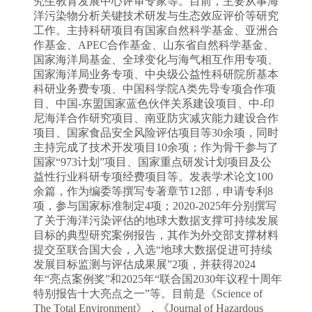
究生教育发展中心评审专家等
。目前，主要从事海
洋
污染物
分析关键技术研发与
生态
效应评价
等
研究
工作
。
主持
科研项目有
国家自然科学基金
、亚洲合
作基金、
APEC
合作基金、山东省自然科学基金、
国家海洋局基金、
全球变化与海气相互作用专项
、
国家海洋
局业务专项、
中央级公益性科研院所基本
科研业务费专项、中国科学院
A
类
先导专项
合作项
目、
中国
-
东盟国家
蓝色伙伴关系建设项目、中
-
印
尼海洋合作研究项目、南亚防灾减灾能力建设合作
项目、国家食品安全风险评估项目等
30
余项，同时
主持完成了技术开发项目
10
余项；作为骨干参与了
国家“
973
计划”项目、国家重点研发计划项目及公
益性行业科研专项经费项目等。发表学术论文
100
余篇，
作为编委
等撰写专
著章节
12
部
，申请专利
8
项，参与国家标准制定
4
项；
2020-2025
年分别
撰写
了关于海洋污染评估的
地球大数据支撑可持续发展
目标
的典型研究案例报告，其作为外交部支撑材料
提交
至
联合国大会
，入选
“
地球大数据
促进
可持续
发展目标
监测与评估成果展
”
2
项，并获得
2024
年“亮点案例奖”和
2025
年“联合国
2030
年议程十周年
特别报告十大亮点之一”等。目
前是
《
Science of
The Total Environment
》
，
《
Journal of Hazardous