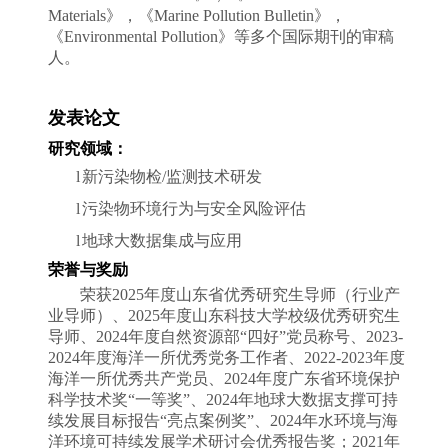
Materials
》
，
《
Marine Pollution Bulletin
》
，
《
Environmental Pollution
》等
多个
国际期刊的审稿
人
。
发表论文
研究领域：
l
新污染物检
/
监测技术研发
l
污染物环境行为与安全风险评估
l
地球大数据集成与应用
荣誉与奖励
荣获
2025
年度山东省优秀研究生导师（行业产
业导师）、
2025
年度山东科技大学校级优秀研究生
导师、
2024
年度自然资源部“四好”党员称号、
2023-
2024
年度海洋一所
优秀党务工作者
、
2022-2023
年度
海洋一所优秀共产党员、
2024
年度广东省环境保护
科学技术奖“一等奖”、
2024
年
地球大数据支撑可持
续发展目标报告
“
亮点案例奖
”、
2024
年水环境与海
洋环境可持续发展学术研讨会优秀报告奖；
2021
年