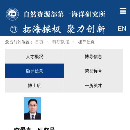

一所概况
组织机构
新闻公告
科学研究
科技开发
科研队伍
研究生教育
国际合作
支撑平台
学术期刊
党建群团
信息公开
一所简介
管理部门
中国政府网信息
总体概况
科技开发简介
人才概况
首页
国际合作处简介
调查船
海洋科学进展
工作动态
财政信息
EN

现任领导
业务部门
自然资源要闻
科技创新平台
开发资质
博导信息
专业介绍
新闻动态
中国大洋样品馆
海岸工程
首页
科研队伍
您当前的位置：
硕导信息
历任所长
支撑保障部门
通知公告
“十四五”重点研究方向
工程院介绍
硕导信息
新闻动态
国际机构简介
基金委海洋资料中心
人才概况
博导信息
委员会
共建机构
一所要闻
科研动态
荣誉称号
招生信息
国际合作项目
综合档案室
硕导信息
荣誉称号
大事记
国际机构
媒体一所
挂靠学会
博士后
博导信息
检测中心
60年所庆
多媒体中心
奖励
一所英才
硕导信息
博士后
一所英才
规章制度
下载专区
一所主页
李景喜
研究员