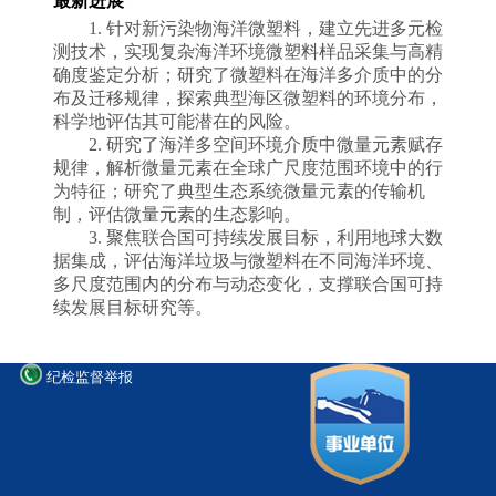
最新进展
1.
针对新污染物海洋微塑料，建立先进多元检
测技术，实现复杂海洋环境微塑料样品采集与高精
确度鉴定分析；研究了微塑料在海洋多介质中的分
布及迁移规律，探索典型海区微塑料的环境分布，
科学地评估其可能潜在的风险。
2.
研究了海洋多空间环境介质中微量元素赋存
规律，解析微量元素在全球广尺度范围环境中的行
为特征；研究了典型生态系统微量元素的传输机
制，评估微量元素的生态影响。
3.
聚焦联合国可持续发展目标，利用地球大数
据集成，评估海洋垃圾与微塑料在不同海洋环境、
多尺度范围内的分布与动态变化，支撑联合国可持
续发展目标研究等。
纪检监督举报