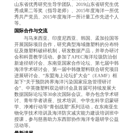
山东省优秀研究生导学团队
、
2019
山东省研究生优
秀成果二等奖
（指导老师）、
2015
年度海洋一所优
秀共产党员、
2015
年度海洋一所计量工作先进个人
等。
国际合作与交流
与马来西亚、印度尼西亚、韩国、孟加拉国等
开展国际项目合作，研究典型海域微塑料的分布特
征及微塑料破碎机制，研发数据产品，并举办研讨
会和科普教学活动。参加了
APEC
海洋垃圾防治创
新途径研讨会
、
东南亚国家合作论坛
、第七届中韩
海洋学术研讨会、第一届中韩微塑料联合研究项目
进展研讨会、
“东盟海上论坛扩大会”（
EAMF
）框
架下“关于预防跨界海洋污染国家应急管理研讨
会”、中英微塑料双边研讨会及首届可持续发展大
数据国际论坛等
30
余次国际会议。举办包含学术研
讨、青年学者讲座、技术培训、中学生科学启蒙研
学、净滩行动等“青创战塑”系列活动，在东南亚生
物化学技术培训及海洋防灾减灾能力建设培训班中
授课，参与慈善助力东西部协作海洋专题研学公益
活动等。