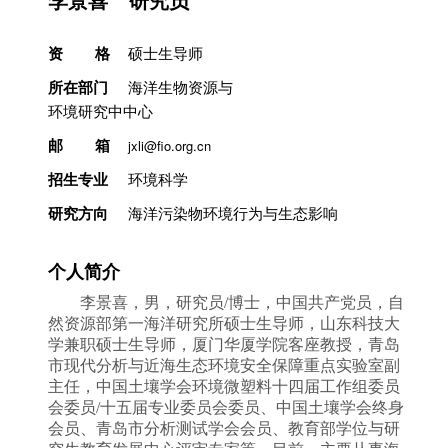
研究室简介
资 格
硕士生导师
所在部门
海洋生物资源与
环境研究中中心
邮 箱
jxli@fio.org.cn
招生专业
环境科学
研究方向
海洋污染物环境行为与生态影响
个人简介
李景喜
，
男，
研究员
/
博士，
中国共产党员，
自
然资源部
第一海洋研究所硕士生导师
，山东科技大
学
兼职硕士生导师
，
厦门华厦学院客座教授
，青岛
市现代分析与近海生态环境安全保障重点实验室副
主任，中国土壤学会环境微塑料十四届工作组委员
会委员
/
十五届专业委员会委员、中国土壤学会终身
会员、
青岛市分析测试学会会员、教育部学位与研