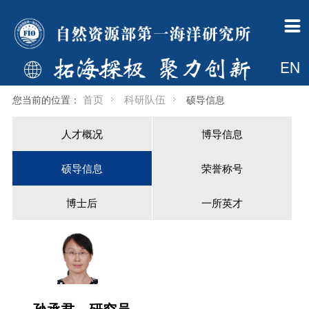

一所概况
组织机构
新闻公告
科学研究
科技开发
科研队伍
研究生教育
国际合作
支撑平台
学术期刊
党建群团
信息公开
一所简介
管理部门
中国政府网信息
总体概况
科技开发简介
人才概况
首页
国际合作处简介
调查船
海洋科学进展
工作动态
财政信息
EN

现任领导
业务部门
自然资源要闻
科技创新平台
开发资质
博导信息
专业介绍
新闻动态
中国大洋样品馆
海岸工程
首页
科研队伍
您当前的位置：
硕导信息
历任所长
支撑保障部门
通知公告
“十四五”重点研究方向
工程院介绍
硕导信息
新闻动态
国际机构简介
基金委海洋资料中心
人才概况
博导信息
委员会
共建机构
一所要闻
科研动态
荣誉称号
招生信息
国际合作项目
综合档案室
硕导信息
荣誉称号
大事记
国际机构
媒体一所
挂靠学会
博士后
博导信息
检测中心
60年所庆
多媒体中心
奖励
一所英才
硕导信息
博士后
一所英才
规章制度
下载专区
一所主页
孙承君
研究员