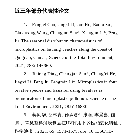
近三年部分代表性论文
1. Fenglei Gao, Jingxi Li, Jun Hu, Baolu Sui,
Chuanxing Wang, Chengjun Sun*, Xianguo Li*, Peng
Ju. The seasonal distribution characteristics of
microplastics on bathing beaches along the coast of
，
Qingdao, China
Science of the Total Environment,
2021, 783: 146969.
2. Jinfeng Ding, Chengjun Sun*, Changfei He,
Jingxi Li, Peng Ju, Fengmin Li*. Microplastics in four
bivalve species and basis for using bivalves as
bioindicators of microplastic pollution. Science of the
Total Environment, 2021, 782:146830.
3.
蒋凤华, 谢林青, 孙承君*, 张雨, 李景喜, 鞠
鹏，
常见塑料薄膜制品在UV作用下的性能变化特征，
，
科学通报
2021, 65: 1571-1579. doi: 10.1360/TB-