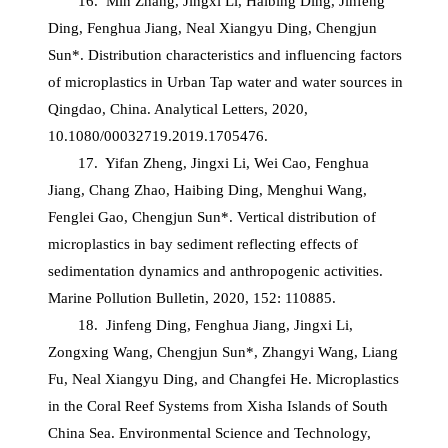
16. Min Zhang, Jingxi Li, Haibing Ding, Jinfeng
Ding, Fenghua Jiang, Neal Xiangyu Ding, Chengjun
Sun*. Distribution characteristics and influencing factors
of microplastics in Urban Tap water and water sources in
Qingdao, China. Analytical Letters, 2020,
10.1080/00032719.2019.1705476.
17. Yifan Zheng, Jingxi Li, Wei Cao, Fenghua
Jiang, Chang Zhao, Haibing Ding, Menghui Wang,
Fenglei Gao, Chengjun Sun*. Vertical distribution of
microplastics in bay sediment reflecting effects of
sedimentation dynamics and anthropogenic activities.
Marine Pollution Bulletin, 2020, 152: 110885.
18. Jinfeng Ding, Fenghua Jiang, Jingxi Li,
Zongxing Wang, Chengjun Sun*, Zhangyi Wang, Liang
Fu, Neal Xiangyu Ding, and Changfei He. Microplastics
in the Coral Reef Systems from Xisha Islands of South
China Sea. Environmental Science and Technology,