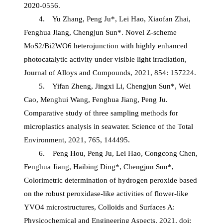
2020-0556.
4. Yu Zhang, Peng Ju*, Lei Hao, Xiaofan Zhai,
Fenghua Jiang, Chengjun Sun*. Novel Z-scheme
MoS2/Bi2WO6 heterojunction with highly enhanced
photocatalytic activity under visible light irradiation,
Journal of Alloys and Compounds, 2021, 854: 157224.
5. Yifan Zheng, Jingxi Li, Chengjun Sun*, Wei
Cao, Menghui Wang, Fenghua Jiang, Peng Ju.
Comparative study of three sampling methods for
microplastics analysis in seawater. Science of the Total
Environment, 2021, 765, 144495.
6. Peng Hou, Peng Ju, Lei Hao, Congcong Chen,
Fenghua Jiang, Haibing Ding*, Chengjun Sun*,
Colorimetric determination of hydrogen peroxide based
on the robust peroxidase-like activities of flower-like
YVO4 microstructures, Colloids and Surfaces A:
Physicochemical and Engineering Aspects, 2021, doi: