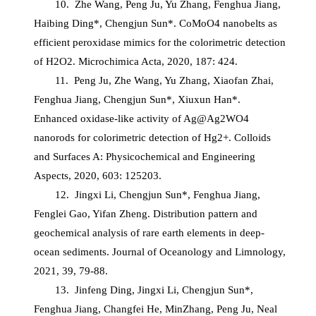
10. Zhe Wang, Peng Ju, Yu Zhang, Fenghua Jiang,
Haibing Ding*, Chengjun Sun*. CoMoO4 nanobelts as
efficient peroxidase mimics for the colorimetric detection
of H2O2. Microchimica Acta, 2020, 187: 424.
11. Peng Ju, Zhe Wang, Yu Zhang, Xiaofan Zhai,
Fenghua Jiang, Chengjun Sun*, Xiuxun Han*.
Enhanced oxidase-like activity of Ag@Ag2WO4
nanorods for colorimetric detection of Hg2+. Colloids
and Surfaces A: Physicochemical and Engineering
Aspects, 2020, 603: 125203.
12. Jingxi Li, Chengjun Sun*, Fenghua Jiang,
Fenglei Gao, Yifan Zheng. Distribution pattern and
geochemical analysis of rare earth elements in deep-
ocean sediments. Journal of Oceanology and Limnology,
2021, 39, 79-88.
13. Jinfeng Ding, Jingxi Li, Chengjun Sun*,
Fenghua Jiang, Changfei He, MinZhang, Peng Ju, Neal