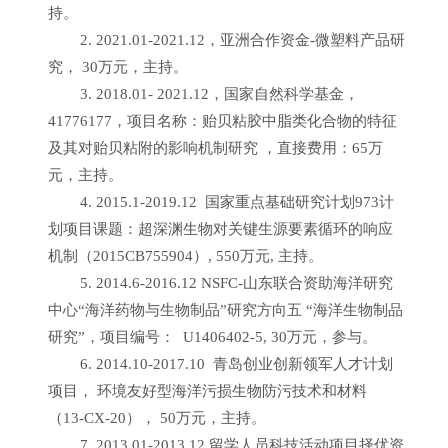
持。
2. 2021.01-2021.12
，亚洲合作资金-微塑料产品研
究，
30
万元，主持。
3. 2018.01- 2021.12
，国家自然科学基金，
41776177
，项目名称：贻贝粘胶中脂类化合物的特征
及其对贻贝粘附的影响机制研究 ，直接费用：
65
万
元，主持。
4. 2015.1-2019.12
国家重点基础研究计划
973
计
划项目课题：超深渊生物对关键生源要素循环的响应
机制（
2015CB755904
）,
550
万元, 主持。
5. 2014.6-2016.12 NSFC
-山东联合资助海洋研究
中心“海洋药物与生物制品”研究方向五 “海洋生物制品
研究”，项目编号：
U1406402-5
,
30
万元，参与。
6. 2014.10-2017.10
青岛创业创新领军人才计划
项目， 环境友好型海洋污损生物防污技术和材料
（
13-CX-20
），
50
万元，主持。
7. 2013.01-2013.12
留学人员科技活动项目择优资