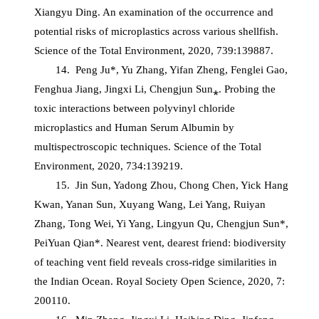
Xiangyu Ding. An examination of the occurrence and
potential risks of microplastics across various shellfish.
Science of the Total Environment, 2020, 739:139887.
14. Peng Ju*, Yu Zhang, Yifan Zheng, Fenglei Gao,
Fenghua Jiang, Jingxi Li, Chengjun Sun⁎. Probing the
toxic interactions between polyvinyl chloride
microplastics and Human Serum Albumin by
multispectroscopic techniques. Science of the Total
Environment, 2020, 734:139219.
15. Jin Sun, Yadong Zhou, Chong Chen, Yick Hang
Kwan, Yanan Sun, Xuyang Wang, Lei Yang, Ruiyan
Zhang, Tong Wei, Yi Yang, Lingyun Qu, Chengjun Sun*,
PeiYuan Qian*. Nearest vent, dearest friend: biodiversity
of teaching vent field reveals cross-ridge similarities in
the Indian Ocean. Royal Society Open Science, 2020, 7:
200110.