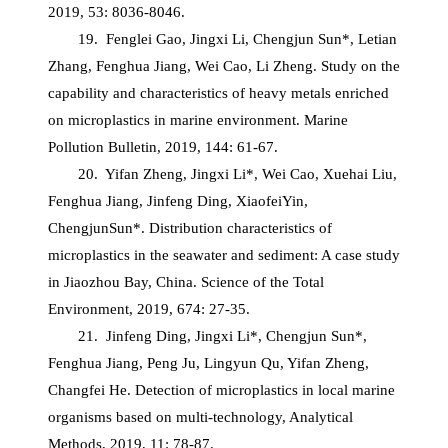
2019, 53: 8036-8046.
19. Fenglei Gao, Jingxi Li, Chengjun Sun*, Letian
Zhang, Fenghua Jiang, Wei Cao, Li Zheng. Study on the
capability and characteristics of heavy metals enriched
on microplastics in marine environment. Marine
Pollution Bulletin, 2019, 144: 61-67.
20. Yifan Zheng, Jingxi Li*, Wei Cao, Xuehai Liu,
Fenghua Jiang, Jinfeng Ding, XiaofeiYin,
ChengjunSun*. Distribution characteristics of
microplastics in the seawater and sediment: A case study
in Jiaozhou Bay, China. Science of the Total
Environment, 2019, 674: 27-35.
21. Jinfeng Ding, Jingxi Li*, Chengjun Sun*,
Fenghua Jiang, Peng Ju, Lingyun Qu, Yifan Zheng,
Changfei He. Detection of microplastics in local marine
organisms based on multi-technology, Analytical
Methods, 2019, 11: 78-87.