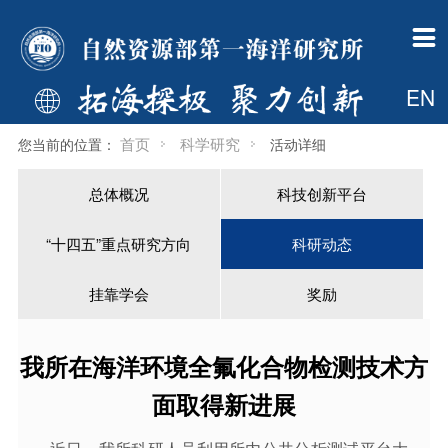

一所概况
组织机构
新闻公告
科学研究
科技开发
科研队伍
研究生教育
国际合作
支撑平台
学术期刊
党建群团
信息公开
一所简介
管理部门
中国政府网信息
总体概况
科技开发简介
人才概况
首页
国际合作处简介
调查船
海洋科学进展
工作动态
财政信息
EN

现任领导
业务部门
自然资源要闻
科技创新平台
开发资质
博导信息
专业介绍
新闻动态
中国大洋样品馆
海岸工程
首页
科学研究
您当前的位置：
活动详细
历任所长
支撑保障部门
通知公告
“十四五”重点研究方向
工程院介绍
硕导信息
新闻动态
国际机构简介
基金委海洋资料中心
总体概况
科技创新平台
委员会
共建机构
一所要闻
科研动态
荣誉称号
招生信息
国际合作项目
综合档案室
“十四五”重点研究方向
科研动态
大事记
国际机构
媒体一所
挂靠学会
博士后
博导信息
检测中心
60年所庆
多媒体中心
奖励
一所英才
硕导信息
挂靠学会
奖励
规章制度
我所在海洋环境全氟化合物检测技术方
下载专区
面取得新进展
一所主页