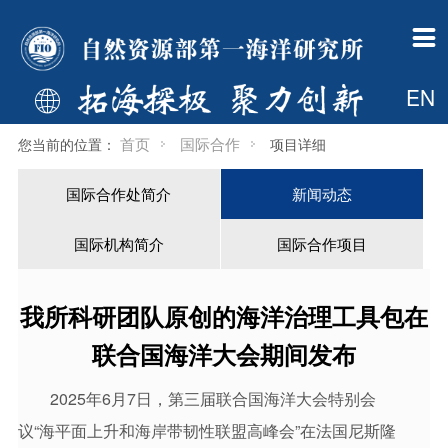

一所概况
组织机构
新闻公告
科学研究
科技开发
科研队伍
研究生教育
国际合作
支撑平台
学术期刊
党建群团
信息公开
一所简介
管理部门
中国政府网信息
总体概况
科技开发简介
人才概况
首页
国际合作处简介
调查船
海洋科学进展
工作动态
财政信息
EN

现任领导
业务部门
自然资源要闻
科技创新平台
开发资质
博导信息
专业介绍
新闻动态
中国大洋样品馆
海岸工程
首页
国际合作
您当前的位置：
项目详细
历任所长
支撑保障部门
通知公告
“十四五”重点研究方向
工程院介绍
硕导信息
新闻动态
国际机构简介
基金委海洋资料中心
国际合作处简介
新闻动态
委员会
共建机构
一所要闻
科研动态
荣誉称号
招生信息
国际合作项目
综合档案室
国际机构简介
国际合作项目
大事记
国际机构
媒体一所
挂靠学会
博士后
博导信息
检测中心
60年所庆
多媒体中心
奖励
一所英才
硕导信息
我所科研团队原创的海洋治理工具包在
规章制度
联合国海洋大会期间发布
下载专区
2025年6月7日，第三届联合国海洋大会特别会
一所主页
议“海平面上升和海岸带韧性联盟高峰会”在法国尼斯隆