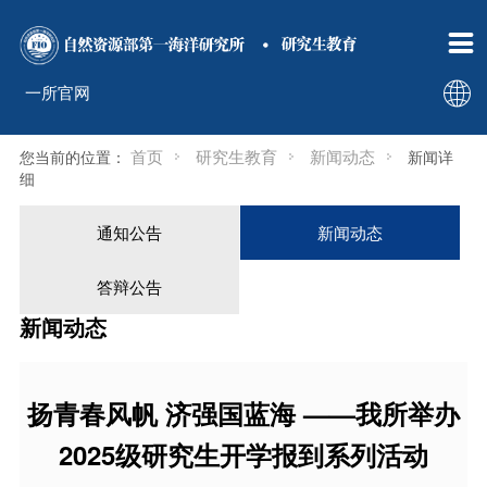

新闻动态
招生信息
通知公告
招生简章

一所官网
新闻动态
考试大纲
首页
研究生教育
新闻动态
您当前的位置：
新闻详
答辩公告
成绩查询
细
通知公告
新闻动态
答辩公告
新闻动态
扬青春风帆 济强国蓝海 ——我所举办
2025级研究生开学报到系列活动