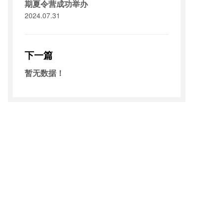
期夏令营成功举办
2024.07.31
下一篇
暂无数据！