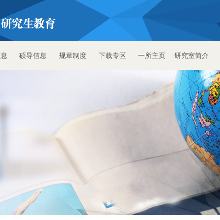
信息
硕导信息
规章制度
下载专区
一所主页
研究室简介