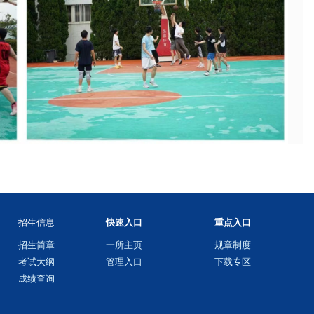
招生信息
快速入口
重点入口
招生简章
一所主页
规章制度
考试大纲
管理入口
下载专区
成绩查询